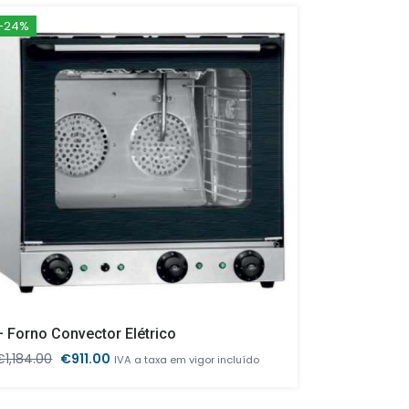
-24%
-30%
– Forno Convector Elétrico
O
O
€
1,184.00
€
911.00
€
2,834.00
IVA a taxa em vigor incluído
preço
preço
original
atual