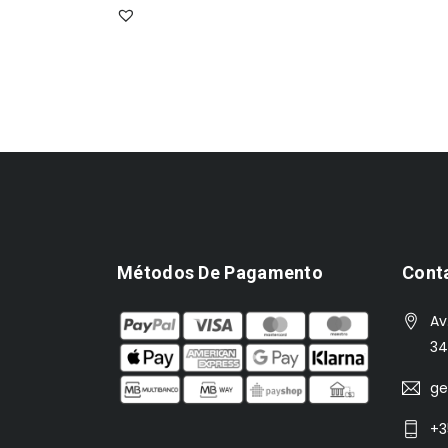
Métodos De Pagamento
Cont
Av
34
ge
+3