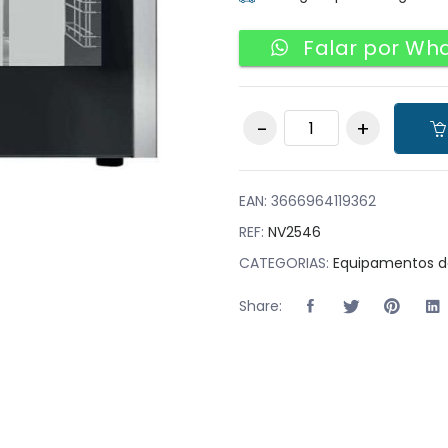
Falar por Wh
Forno de conveção
elétrico com vapor
11 bandejas GN1/1
quantity
EAN:
3666964119362
REF:
NV2546
CATEGORIAS:
Equipamentos d
Share: