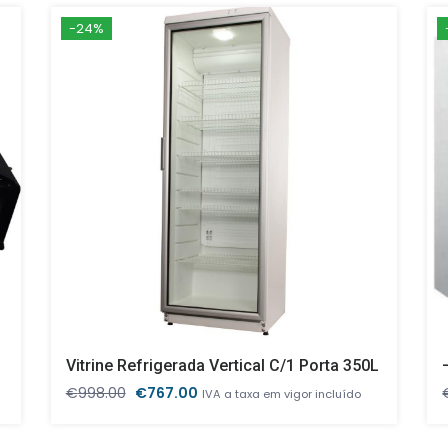
-24%
Vitrine Refrigerada Vertical C/1 Porta 350L
O
O
€
998.00
€
767.00
IVA a taxa em vigor incluído
preço
preço
original
atual