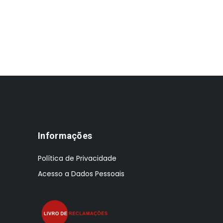
era:
é:
€1,184.00.
€911.00.
Informações
Política de Privacidade
Acesso a Dados Pessoais