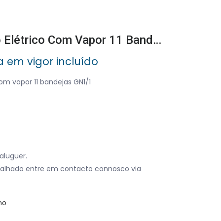
Forno De Conveção Elétrico Com Vapor 11 Bandejas GN1/1
a em vigor incluído
om vapor 11 bandejas GN1/1
aluguer.
alhado entre em contacto connosco via
no