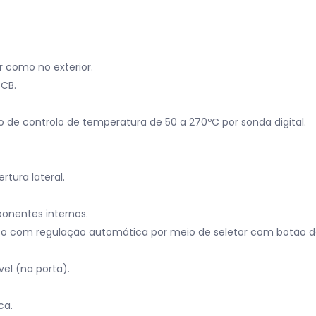
r como no exterior.
 CB.
 de controlo de temperatura de 50 a 270ºC por sonda digital.
rtura lateral.
onentes internos.
to com regulação automática por meio de seletor com botão de 
el (na porta).
ca.