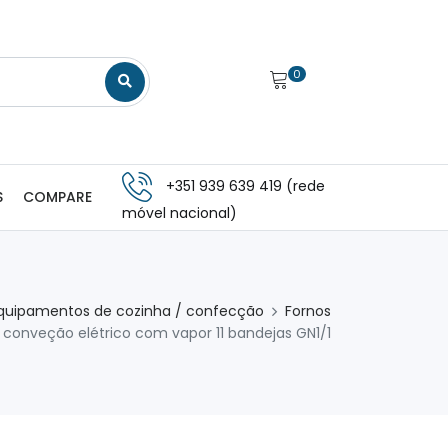
0
+351 939 639 419 (rede
S
COMPARE
móvel nacional)
quipamentos de cozinha / confecção
Fornos
 conveção elétrico com vapor 11 bandejas GN1/1