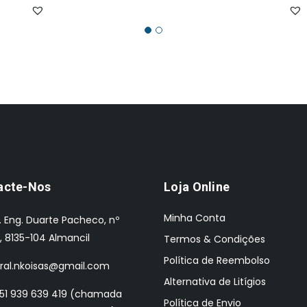
era:
é:
€998.00.
€767.00.
acte-Nos
Loja Online
Minha Conta
. Eng. Duarte Pacheco, nº
, 8135-104 Almancil
Termos & Condições
Política de Reembolso
ral.nkoisas@gmail.com
Alternativa de Litígios
51 939 639 419 (chamada
Política de Envio