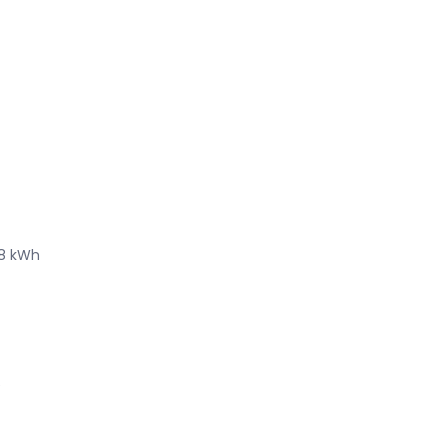
98 kWh
e