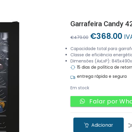
Garrafeira Candy 4
O
O
€
368.00
IV
€
479.00
preço
pr
Capacidade total para garraf
original
at
Classe de eficiência energéti
era:
é:
Dimensões (AxLxP): 845x49
€479.00.
€3
15 dias de política de retor
entrega rápida e segura
Em stock
Falar por Wh
Adicionar