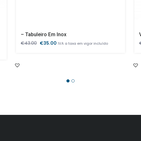
– Tabuleiro Em Inox
O
O
€
43.00
€
35.00
IVA a taxa em vigor incluído
preço
preço
original
atual
era:
é:
€43.00.
€35.00.