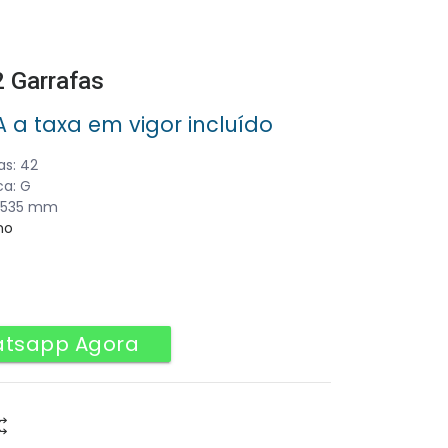
2 Garrafas
A a taxa em vigor incluído
eço
as: 42
ual
ca: G
0x535 mm
68.00.
no
atsapp Agora