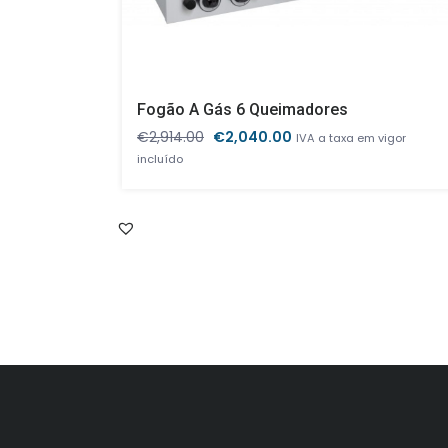
Fogão A Gás 6 Queimadores
O
O
€
2,914.00
€
2,040.00
IVA a taxa em vigor
preço
preço
incluído
original
atual
era:
é:
€2,914.00.
€2,040.00.