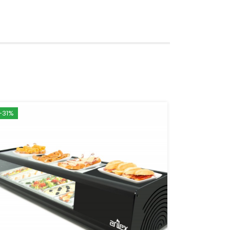
-31%
-19%