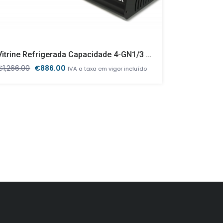
Vitrine Refrigerada Capacidade 4-GN1/3 Preto
– Vitrine 
O
O
€
1,266.00
€
886.00
€
1,809.00
IVA a taxa em vigor incluído
preço
preço
original
atual
era:
é:
€1,266.00.
€886.00.