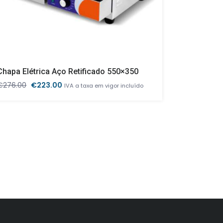
Chapa Elétrica Aço Retificado 550×350
O
O
€
276.00
€
223.00
€
2,834.00
IVA a taxa em vigor incluído
preço
preço
original
atual
era:
é:
€276.00.
€223.00.