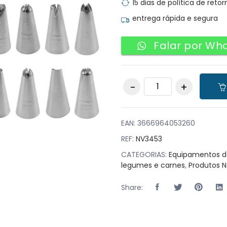
15 dias de política de retor
entrega rápida e segura
Falar por Wh
Máquina de Churros,
Biscoitos e
Sobremesas Preta
com acessórios em
aço inoxidável
EAN:
3666964053260
quantity
REF:
NV3453
CATEGORIAS:
Equipamentos d
legumes e carnes
,
Produtos 
Share: