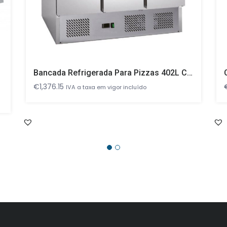
Bancada Refrigerada Para Pizzas 402L Com 3 Portas 1365x700x1075mm
€
1,376.15
IVA a taxa em vigor incluído