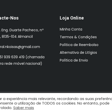
acte-Nos
Loja Online
Minha Conta
. Eng. Duarte Pacheco, nº
, 8135-104 Almancil
Termos & Condições
Política de Reembolso
ral.nkoisas@gmail.com
Alternativa de Litígios
51 939 639 419 (chamada
Política de Envio
ra rede móvel nacional)
r a experiência mais relevante, recordando as suas preferên
 Design by: Pombaldata
 consente a utilização de TODOS os cookies. No entanto, pode
trolado.
PROMOÇÕES Válido de 1 de Agosto a 31 de Agosto de 2026.
Saber mais
Ignora