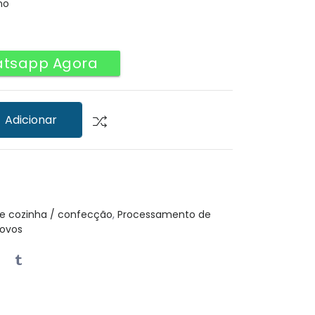
no
atsapp Agora
Adicionar
e cozinha / confecção
,
Processamento de
Novos