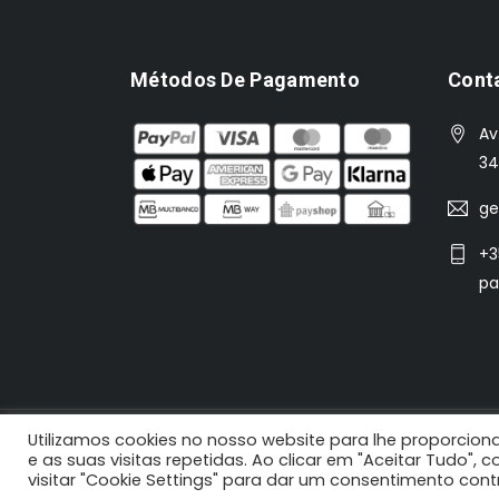
Métodos De Pagamento
Cont
Av
34
ge
+3
pa
Utilizamos cookies no nosso website para lhe proporciona
2021 N'Koisas © Todos os direitos reservados |
e as suas visitas repetidas. Ao clicar em "Aceitar Tudo",
visitar "Cookie Settings" para dar um consentimento con