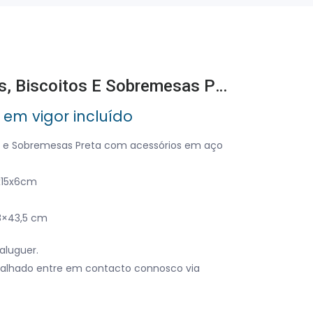
Máquina De Churros, Biscoitos E Sobremesas Preta Com Acessórios Em Aço Inoxidável
 em vigor incluído
os e Sobremesas Preta com acessórios em aço
x15x6cm
18×43,5 cm
aluguer.
alhado entre em contacto connosco via