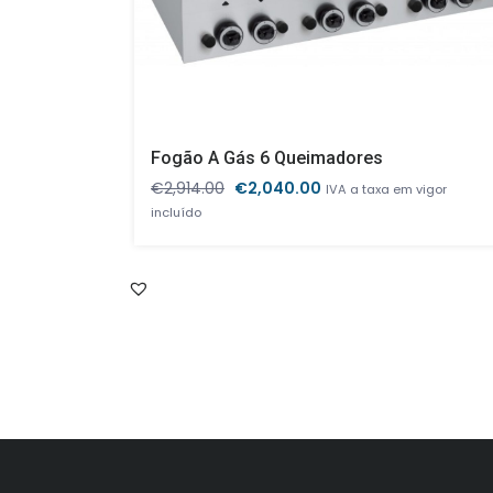
Fogão A Gás 6 Queimadores
O
O
€
2,914.00
€
2,040.00
IVA a taxa em vigor
preço
preço
incluído
original
atual
era:
é:
€2,914.00.
€2,040.00.