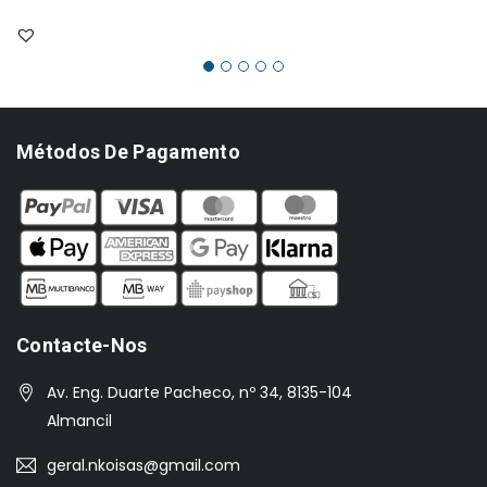
original
atual
era:
é:
€43.00.
€35.00.
Métodos De Pagamento
Contacte-Nos
Av. Eng. Duarte Pacheco, nº 34, 8135-104
Almancil
geral.nkoisas@gmail.com