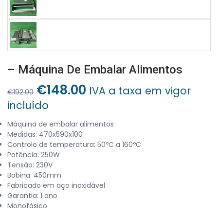
– Máquina De Embalar Alimentos
O
O
€
148.00
IVA a taxa em vigor
€
192.00
preço
preço
incluído
original
atual
era:
é:
Máquina de embalar alimentos
Medidas: 470x590x100
€192.00.
€148.00.
Controlo de temperatura: 50ºC a 160ºC
Potência: 250W
Tensão: 230V
Bobina: 450mm
Fabricado em aço inoxidável
Garantia: 1 ano
Monofásico