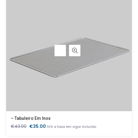
– Tabuleiro Em Inox
O
O
€
43.00
€
35.00
IVA a taxa em vigor incluído
preço
preço