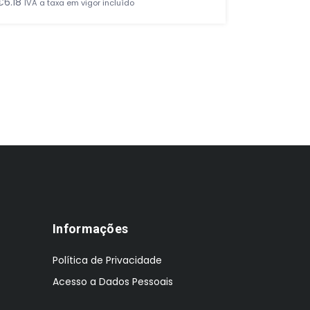
O
€
6.18
€
4.00
€
3
IVA a taxa em vigor incluído
pre
orig
era:
€4.
Informações
Política de Privacidade
Acesso a Dados Pessoais