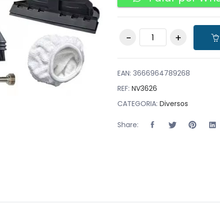
Máquina de Limpeza
a Vapor à Pressão
2500W - Cinzenta
1200ml quantity
EAN:
3666964789268
REF:
NV3626
CATEGORIA:
Diversos
Share: