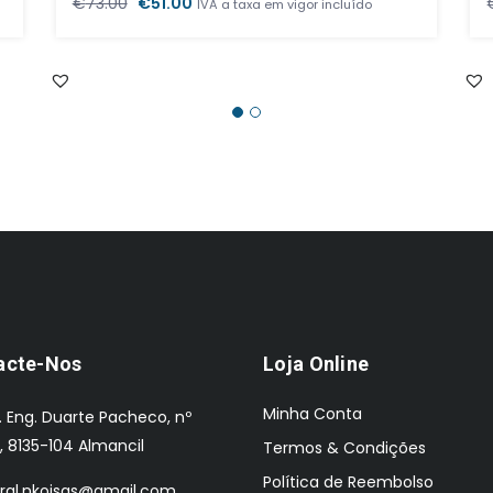
O
O
€
73.00
€
51.00
IVA a taxa em vigor incluído
preço
preço
original
atual
era:
é:
€73.00.
€51.00.
acte-Nos
Loja Online
Minha Conta
. Eng. Duarte Pacheco, nº
, 8135-104 Almancil
Termos & Condições
Política de Reembolso
ral.nkoisas@gmail.com