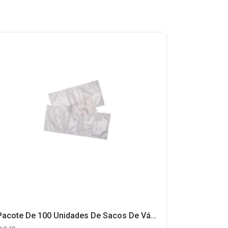
-25%
Pacote De 100 Unidades De Sacos De Vácuo Lisos Para Seladoras Bell 120×200
Suporte Ac