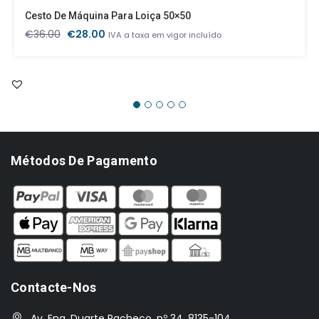
Cesto De Máquina Para Loiça 50×50
O
O
€
36.00
€
28.00
IVA a taxa em vigor incluído
preço
preço
original
atual
era:
é:
€36.00.
€28.00.
Métodos De Pagamento
Contacte-Nos
Av. Eng. Duarte Pacheco, nº 34, 8135-104