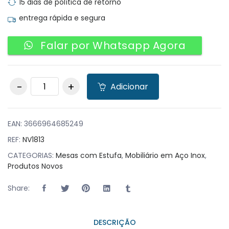
15 dias de política de retorno
entrega rápida e segura
Falar por Whatsapp Agora
Mesa com Estufa
Adicionar
com portas de
correr quantity
EAN:
3666964685249
REF:
NV1813
CATEGORIAS:
Mesas com Estufa
,
Mobiliário em Aço Inox
,
Produtos Novos
Share:
DESCRIÇÃO