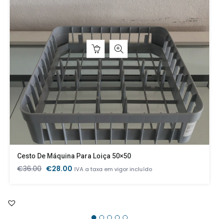
Cesto De Máquina Para Loiça 50×50
O
O
€
36.00
€
28.00
IVA a taxa em vigor incluído
preço
preço
original
atual
era:
é:
€36.00.
€28.00.