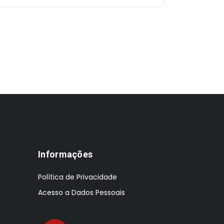
preço
preço
original
atual
era:
é:
€195.00.
€150.00.
Informações
Política de Privacidade
Acesso a Dados Pessoais