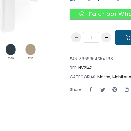
Falar por Wh
Pack 8 Mesas Iris
Rustico quantity
EAN:
3666964354268
REF:
NV2143
CATEGORIAS:
Mesas
,
Mobiliári
Share: