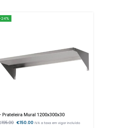
-24%
– Prateleira Mural 1200x300x30
O
O
€
195.00
€
150.00
€
816.00
IVA a taxa em vigor incluído
IVA