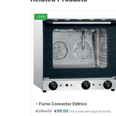
-24%
– Forno Convector Elétrico
O
O
€
1,184.00
€
911.00
IVA a taxa em vigor incluído