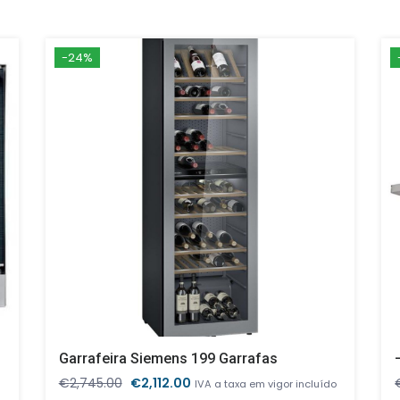
-24%
Garrafeira Siemens 199 Garrafas
O
O
€
2,745.00
€
2,112.00
IVA a taxa em vigor incluído