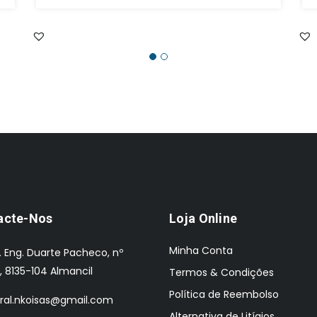
preço
preço
original
atual
era:
é:
€2,745.00.
€2,112.00.
acte-Nos
Loja Online
Minha Conta
. Eng. Duarte Pacheco, nº
, 8135-104 Almancil
Termos & Condições
Política de Reembolso
ral.nkoisas@gmail.com
Alternativa de Litígios