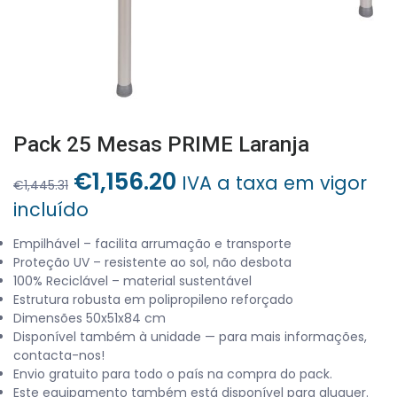
Pack 25 Mesas PRIME Laranja
O
O
€
1,156.20
IVA a taxa em vigor
€
1,445.31
preço
preço
incluído
original
atual
era:
é:
Empilhável – facilita arrumação e transporte
Proteção UV – resistente ao sol, não desbota
€1,445.31.
€1,156.20.
100% Reciclável – material sustentável
Estrutura robusta em polipropileno reforçado
Dimensões 50x51x84 cm
Disponível também à unidade — para mais informações,
contacta-nos!
Envio gratuito para todo o país na compra do pack.
Este equipamento também está disponível para aluguer.