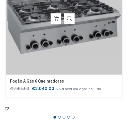
Fogão A Gás 6 Queimadores
O
O
€
2,914.00
€
2,040.00
IVA a taxa em vigor incluído
preço
preço
original
atual
era:
é:
€2,914.00.
€2,040.00.