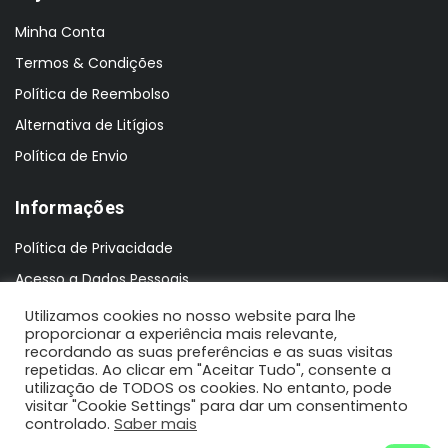
Minha Conta
Termos & Condições
Política de Reembolso
Alternativa de Litígios
Política de Envio
Informações
Política de Privacidade
Acesso a Dados Pessoais
Utilizamos cookies no nosso website para lhe
proporcionar a experiência mais relevante,
recordando as suas preferências e as suas visitas
repetidas. Ao clicar em "Aceitar Tudo", consente a
utilização de TODOS os cookies. No entanto, pode
visitar "Cookie Settings" para dar um consentimento
controlado.
Saber mais
2021 N'Koisas © Todos os direitos reservados | Design by: