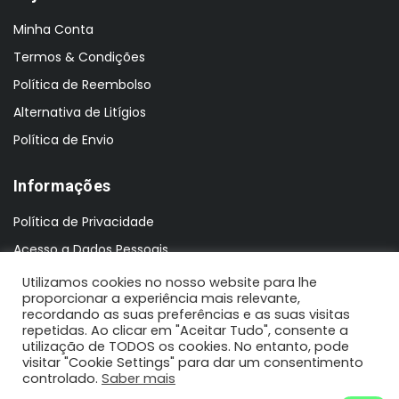
Minha Conta
Termos & Condições
Política de Reembolso
Alternativa de Litígios
Política de Envio
Informações
Política de Privacidade
Acesso a Dados Pessoais
Utilizamos cookies no nosso website para lhe
proporcionar a experiência mais relevante,
recordando as suas preferências e as suas visitas
repetidas. Ao clicar em "Aceitar Tudo", consente a
utilização de TODOS os cookies. No entanto, pode
visitar "Cookie Settings" para dar um consentimento
controlado.
Saber mais
2021 N'Koisas © Todos os direitos reservados | Design by: