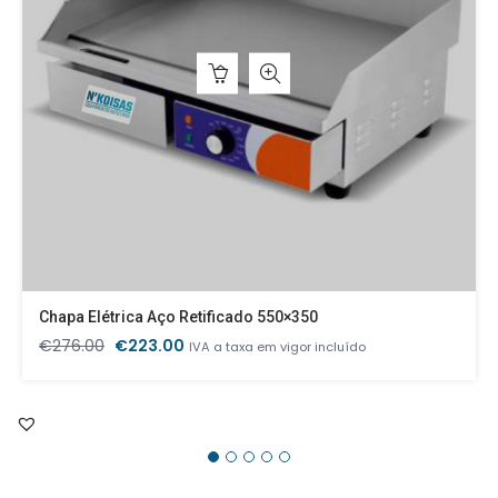
Chapa Elétrica Aço Retificado 550×350
O
O
€
276.00
€
223.00
IVA a taxa em vigor incluído
preço
preço
original
atual
era:
é:
€276.00.
€223.00.