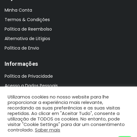
Minha Conta
Termos & Condições
Política de Reembolso
Alternativa de Litígios
Política de Envio
Informações
Política de Privacidade
Acesso a Dados Pessoais
Utilizamos cookies no nosso website para lhe
proporcionar a experiência mais relevante,
recordando as suas preferências e as suas visitas
repetidas. Ao clicar em "Aceitar Tudo", consente a
utilização de TODOS os cookies. No entanto, pode
visitar "Cookie Settings" para dar um consentimento
controlado.
Saber mais
2021 N'Koisas © Todos os direitos reservados | Design by: