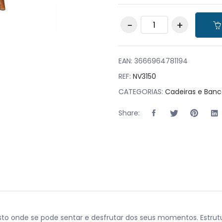
Pack 28 Cadeiras
Cook Rusty quantity
EAN:
3666964781194
REF:
NV3150
CATEGORIAS:
Cadeiras e Banc
Share:
sto onde se pode sentar e desfrutar dos seus momentos. Estrut