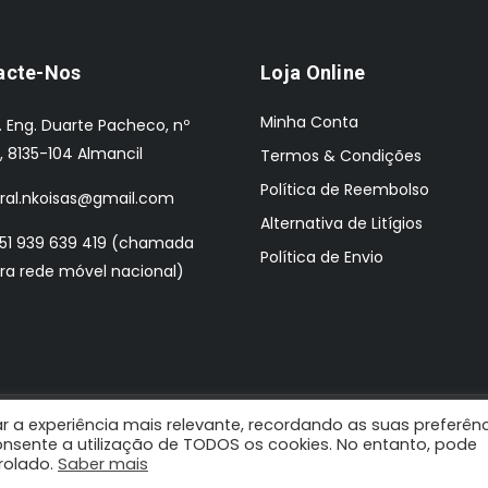
acte-Nos
Loja Online
Minha Conta
. Eng. Duarte Pacheco, nº
, 8135-104 Almancil
Termos & Condições
Política de Reembolso
ral.nkoisas@gmail.com
Alternativa de Litígios
51 939 639 419 (chamada
Política de Envio
ra rede móvel nacional)
r a experiência mais relevante, recordando as suas preferên
 Design by: Pombaldata
 consente a utilização de TODOS os cookies. No entanto, pode
trolado.
PROMOÇÕES Válido de 1 de Agosto a 31 de Agosto de 2026.
Saber mais
Ignora