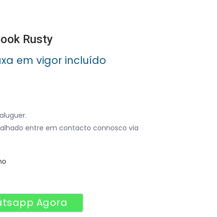
Cook Rusty
axa em vigor incluído
aluguer.
alhado entre em contacto connosco via
no
atsapp Agora