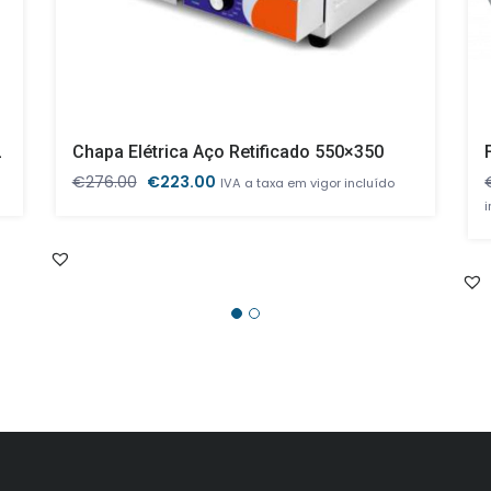
L
Chapa Elétrica Aço Retificado 550×350
O
O
€
276.00
€
223.00
IVA a taxa em vigor incluído
preço
preço
original
atual
era:
é:
€276.00.
€223.00.