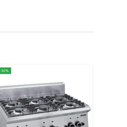
-30%
-19%