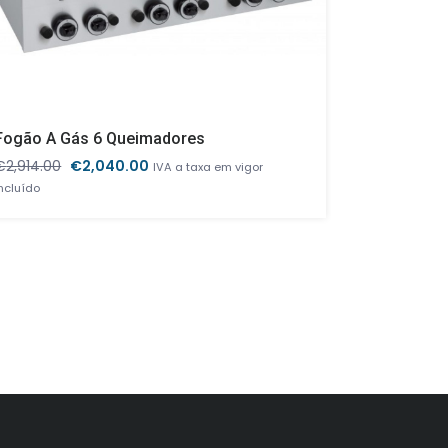
Fogão A Gás 6 Queimadores
– Vitrine 
O
O
€
2,914.00
€
2,040.00
€
1,809.00
IVA a taxa em vigor
preço
preço
incluído
original
atual
era:
é:
€2,914.00.
€2,040.00.