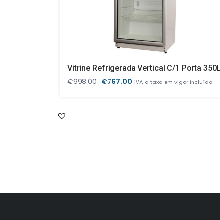
Vitrine Refrigerada Vertical C/1 Porta 350
O
O
€
998.00
€
767.00
IVA a taxa em vigor incluído
preço
preço
original
atual
era:
é:
€998.00.
€767.00.