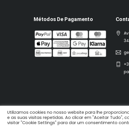
Métodos De Pagamento
Cont
Av
34
ge
+3
pa
Utilizamos cookies no nosso website para lhe proporciona
2021 N'Koisas © Todos os direitos reservados |
e as suas visitas repetidas. Ao clicar em "Aceitar Tudo",
visitar "Cookie Settings" para dar um consentimento con