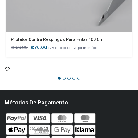
Protetor Contra Respingos Para Fritar 100 Cm
O
O
€
108.00
€
76.00
IVA a taxa em vigor incluído
preço
preço
original
atual
era:
é:
€108.00.
€76.00.
Métodos De Pagamento