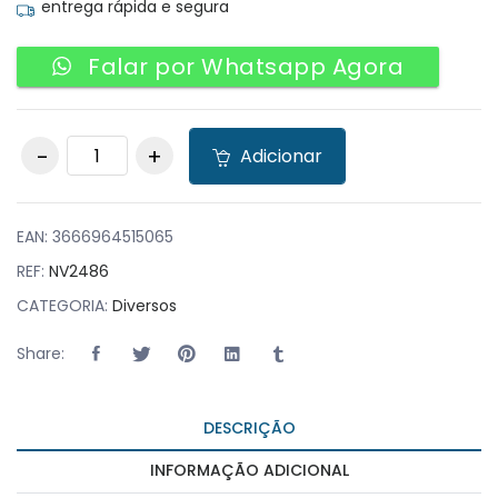
entrega rápida e segura
Falar por Whatsapp Agora
Pacote de 100
Adicionar
unidades de sacos
de vácuo lisos para
seladoras Bell
170x250 quantity
EAN:
3666964515065
REF:
NV2486
CATEGORIA:
Diversos
Share:
DESCRIÇÃO
INFORMAÇÃO ADICIONAL