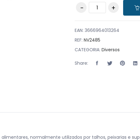
Pacote de 100
unidades sacos de
vácuo lisas para
seladoras 200x200
quantity
EAN:
3666964013264
REF:
NV2485
CATEGORIA:
Diversos
Share:
limentares, normalmente utilizados por talhos, peixarias e su