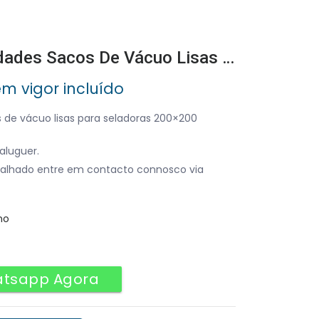
Pacote De 100 Unidades Sacos De Vácuo Lisas Para Seladoras 200×200
em vigor incluído
 de vácuo lisas para seladoras 200×200
aluguer.
alhado entre em contacto connosco via
no
atsapp Agora