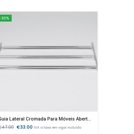
-30%
-24%
Guia Lateral Cromada Para Móveis Abertos
Carro Par
O
O
€
47.00
€
33.00
€
243.00
IVA a taxa em vigor incluído
preço
preço
p