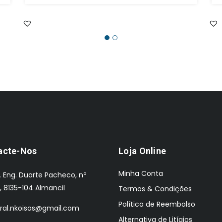
original
atual
era:
é:
€124.00.
€87.00.
acte-Nos
Loja Online
Minha Conta
. Eng. Duarte Pacheco, nº
, 8135-104 Almancil
Termos & Condições
Política de Reembolso
ral.nkoisas@gmail.com
Alternativa de Litígios