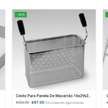
-30%
0 Cm
Cesto Para Panela De Macarrão 16x29x21,5
O
O
€
124.00
€
87.00
IVA a taxa em vigor incluído
preço
preço