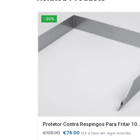
-30%
Protetor Contra Respingos Para Fritar 10
O
O
€
108.00
€
76.00
IVA a taxa em vigor incluído
preço
preço