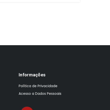
original
atual
o
era:
é:
e
€47.00.
€33.00.
€
Informações
Política de Privacidade
Acesso a Dados Pessoais