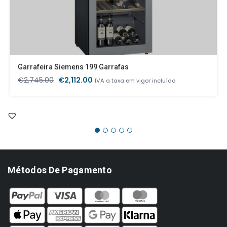
Garrafeira Siemens 199 Garrafas
O
O
€
2,745.00
€
2,112.00
IVA a taxa em vigor incluído
preço
preço
original
atual
era:
é:
€2,745.00.
€2,112.00.
Métodos De Pagamento