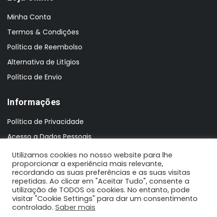
Minha Conta
Termos & Condições
Política de Reembolso
Alternativa de Litígios
Política de Envio
Informações
Política de Privacidade
Acesso a Dados Pessoais
Utilizamos cookies no nosso website para lhe
proporcionar a experiência mais relevante,
recordando as suas preferências e as suas visitas
repetidas. Ao clicar em "Aceitar Tudo", consente a
utilização de TODOS os cookies. No entanto, pode
visitar "Cookie Settings" para dar um consentimento
controlado.
Saber mais
2021 N'Koisas © Todos os direitos reservados | Design by: