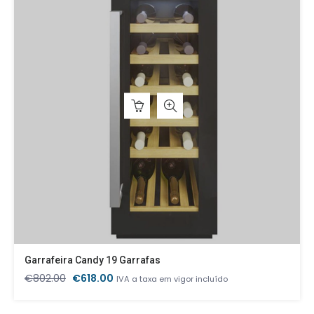
Garrafeira Candy 19 Garrafas
O
O
€
802.00
€
618.00
IVA a taxa em vigor incluído
preço
preço
original
atual