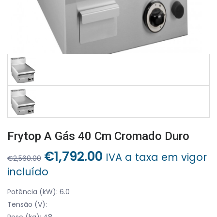
Frytop A Gás 40 Cm Cromado Duro
O
O
€
1,792.00
IVA a taxa em vigor
€
2,560.00
preço
preço
incluído
original
atual
era:
é:
Potência (kW): 6.0
€2,560.00.
€1,792.00.
Tensão (V):
Peso (kg): 48