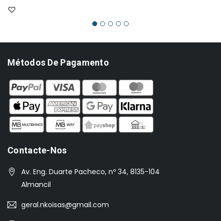
era:
é:
€802.00.
€618.00.
Métodos De Pagamento
Contacte-Nos
Av. Eng. Duarte Pacheco, nº 34, 8135-104
Almancil
geral.nkoisas@gmail.com