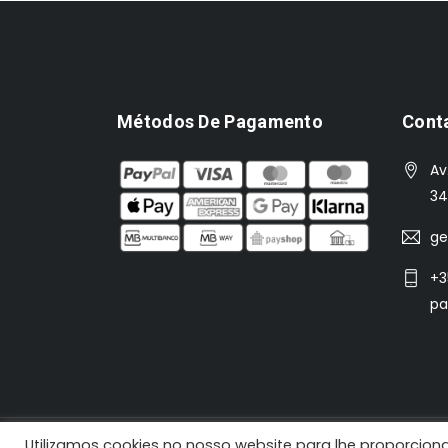
Métodos De Pagamento
Cont
Av
34
ge
+3
pa
Utilizamos cookies no nosso website para lhe proporciona