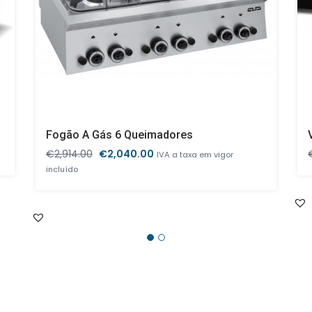
Fogão A Gás 6 Queimadores
O
O
€
2,914.00
€
2,040.00
IVA a taxa em vigor
preço
preço
incluído
original
atual
era:
é:
€2,914.00.
€2,040.00.