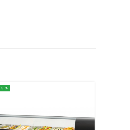
-31%
-24%