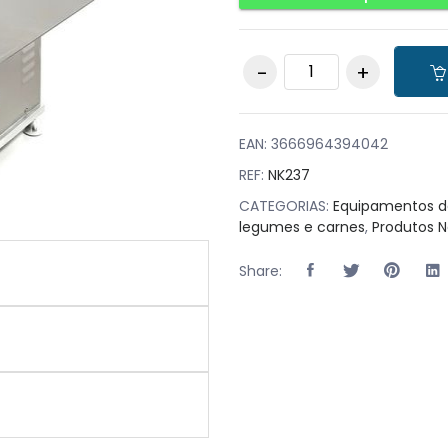
Serra de Ossos com
Lâmina de 1650 mm
0.75kW quantity
EAN:
3666964394042
REF:
NK237
CATEGORIAS:
Equipamentos d
legumes e carnes
,
Produtos 
Share: