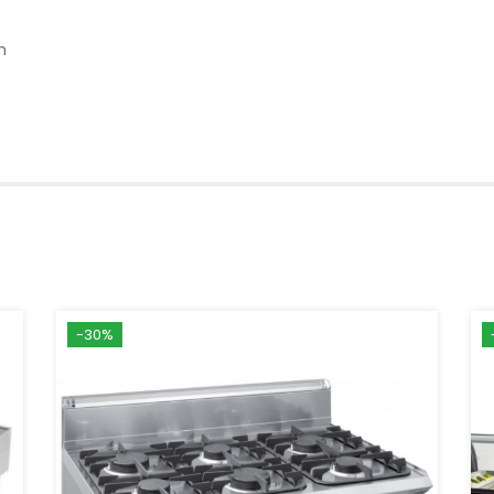
m
-30%