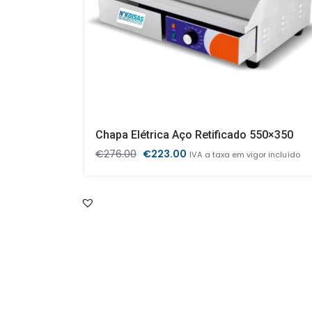
Chapa Elétrica Aço Retificado 550×350
O
O
€
276.00
€
223.00
IVA a taxa em vigor incluído
preço
preço
original
atual
era:
é:
€276.00.
€223.00.