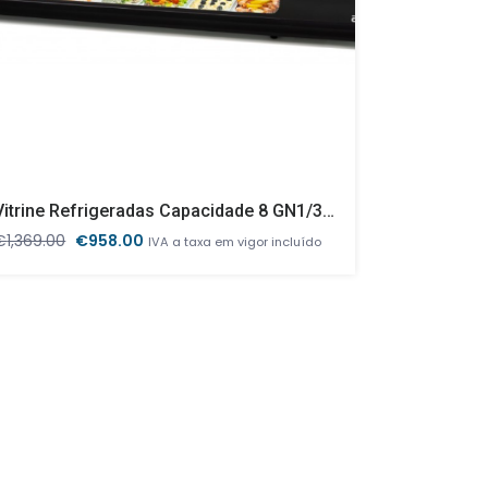
Vitrine Refrigeradas Capacidade 8 GN1/3 Preta
Vitrine Re
O
O
€
1,369.00
€
958.00
€
998.00
IVA a taxa em vigor incluído
preço
preço
p
original
atual
o
era:
é:
e
€1,369.00.
€958.00.
€