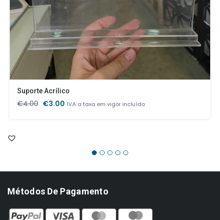
Suporte Acrílico
O
O
€
4.00
€
3.00
IVA a taxa em vigor incluído
preço
preço
original
atual
era:
é:
€4.00.
€3.00.
Métodos De Pagamento