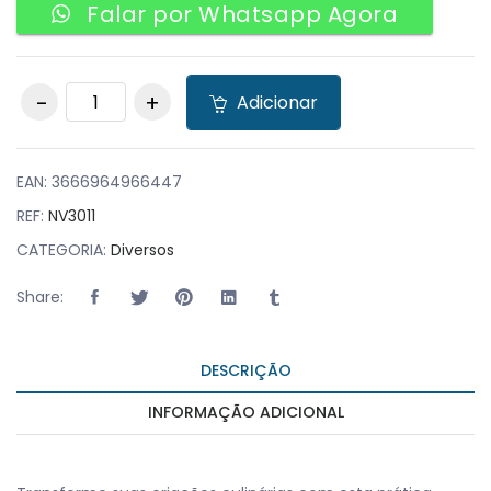
Falar por Whatsapp Agora
Sifão para Chantilly
Adicionar
e Molhos Azul 250ml
quantity
EAN:
3666964966447
REF:
NV3011
CATEGORIA:
Diversos
Share:
DESCRIÇÃO
INFORMAÇÃO ADICIONAL