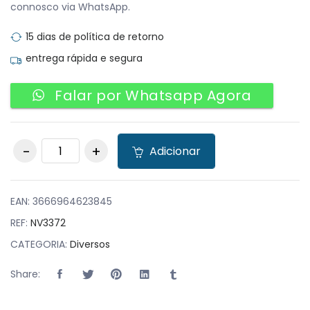
connosco via WhatsApp.
15 dias de política de retorno
entrega rápida e segura
Falar por Whatsapp Agora
Sistema de
Adicionar
chamada para
restaurante /
Beeper / Pager, 40
discos e 7 relógios,
EAN:
3666964623845
alcance 80m
REF:
NV3372
quantity
CATEGORIA:
Diversos
Share: