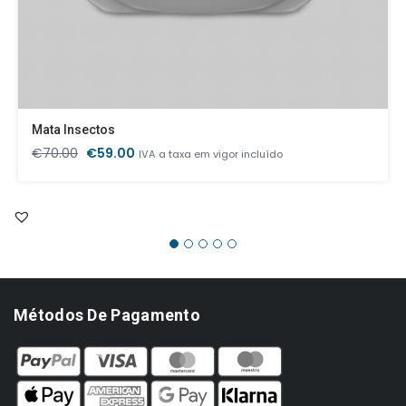
Mata Insectos
O
O
€
70.00
€
59.00
IVA a taxa em vigor incluído
preço
preço
original
atual
era:
é:
€70.00.
€59.00.
Métodos De Pagamento