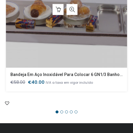
Bandeja Em Aço Inoxidável Para Colocar 6 GN1/3 Banho Maria
O
O
€
58.00
€
40.00
IVA a taxa em vigor incluído
preço
preço
original
atual
era:
é:
€58.00.
€40.00.