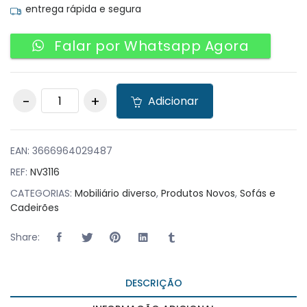
entrega rápida e segura
Falar por Whatsapp Agora
Sofá Chester 2
Adicionar
lugares branco
quantity
EAN:
3666964029487
REF:
NV3116
CATEGORIAS:
Mobiliário diverso
,
Produtos Novos
,
Sofás e
Cadeirões
Share:
DESCRIÇÃO