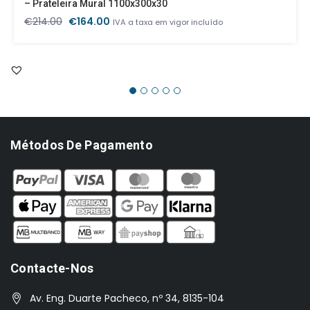
– Prateleira Mural 1100x300x30
O
O
€
214.00
€
164.00
IVA a taxa em vigor incluído
preço
preço
original
atual
era:
é:
€214.00.
€164.00.
Métodos De Pagamento
Contacte-Nos
Av. Eng. Duarte Pacheco, nº 34, 8135-104