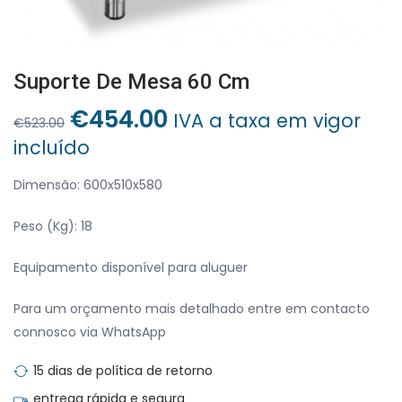
Suporte De Mesa 60 Cm
O
O
€
454.00
IVA a taxa em vigor
€
523.00
preço
preço
incluído
original
atual
era:
é:
Dimensão: 600x510x580
€523.00.
€454.00.
Peso (Kg): 18
Equipamento disponível para aluguer
Para um orçamento mais detalhado entre em contacto
connosco via WhatsApp
15 dias de política de retorno
entrega rápida e segura