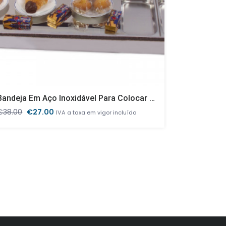
Bandeja Em Aço Inoxidável Para Colocar 4 GN1/3 Banho Maria
O
O
€
38.00
€
27.00
€
816.00
IVA a taxa em vigor incluído
IVA
preço
preço
original
atual
era:
é:
€38.00.
€27.00.