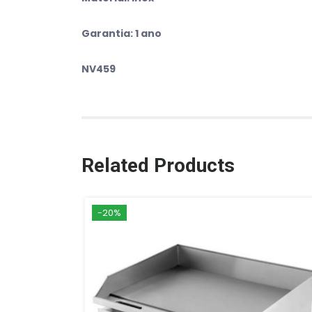
Garantia: 1 ano
NV459
Related Products
-20%