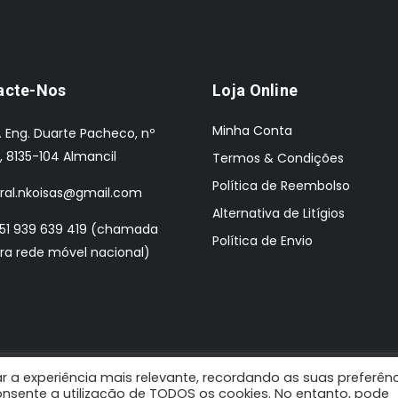
acte-Nos
Loja Online
Minha Conta
. Eng. Duarte Pacheco, nº
, 8135-104 Almancil
Termos & Condições
Política de Reembolso
ral.nkoisas@gmail.com
Alternativa de Litígios
51 939 639 419 (chamada
Política de Envio
ra rede móvel nacional)
r a experiência mais relevante, recordando as suas preferên
 Design by: Pombaldata
 consente a utilização de TODOS os cookies. No entanto, pode