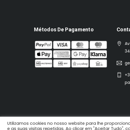
Métodos De Pagamento
Cont
Av
34
ge
+3
pa
Utilizamos cookies no nosso website para lhe proporciona
2021 N'Koisas © Todos os direitos reservados |
e as suas visitas repetidas. Ao clicar em "Aceitar Tudo",