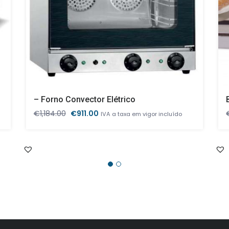
– Forno Convector Elétrico
O
O
€
1,184.00
€
911.00
IVA a taxa em vigor incluído
preço
preço
original
atual
era:
é:
€1,184.00.
€911.00.