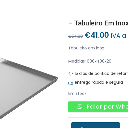
– Tabuleiro Em Ino
O
O
€
41.00
IVA a
€
54.00
preço
preç
original
atua
Tabuleiro em inox
era:
é:
Medidas: 600x400x20
€54.00.
€41.0
15 dias de política de retor
entrega rápida e segura
Em stock
Falar por Wh