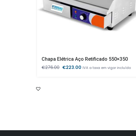
Chapa Elétrica Aço Retificado 550×350
O
O
€
276.00
€
223.00
IVA a taxa em vigor incluído
preço
preço
original
atual
era:
é:
€276.00.
€223.00.