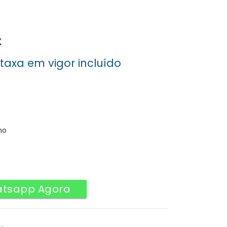
x
 taxa em vigor incluído
o
l
0.
no
atsapp Agora