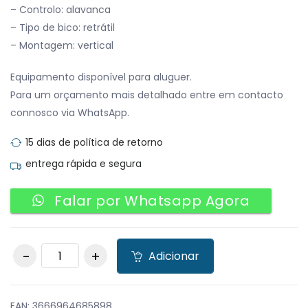
– Controlo: alavanca
– Tipo de bico: retrátil
– Montagem: vertical
Equipamento disponível para aluguer.
Para um orçamento mais detalhado entre em contacto
connosco via WhatsApp.
15 dias de política de retorno
entrega rápida e segura
Falar por Whatsapp Agora
Torneira de
Adicionar
Chuveiro Cromada
com misturador de
água quente e fria e
guindaste com bico
EAN:
3666964685898