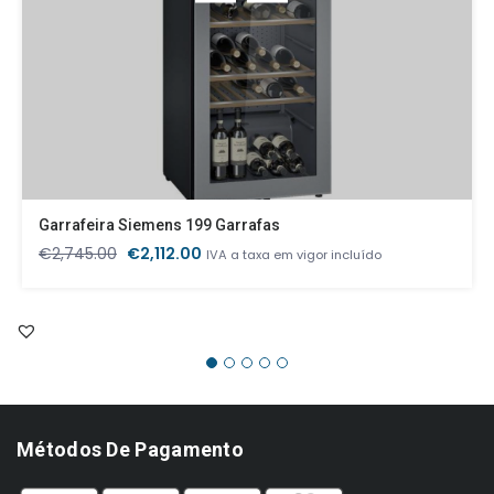
Garrafeira Siemens 199 Garrafas
O
O
€
2,745.00
€
2,112.00
IVA a taxa em vigor incluído
preço
preço
original
atual
era:
é:
€2,745.00.
€2,112.00.
Métodos De Pagamento