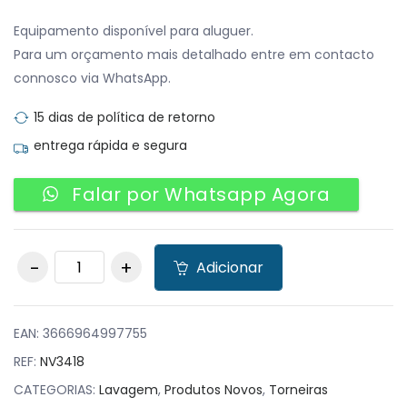
Equipamento disponível para aluguer.
Para um orçamento mais detalhado entre em contacto
connosco via WhatsApp.
15 dias de política de retorno
entrega rápida e segura
Falar por Whatsapp Agora
Torneira de
Adicionar
Chuveiro de Níquel
Escovado com
misturador de água
quente e fria
EAN:
3666964997755
quantity
REF:
NV3418
CATEGORIAS:
Lavagem
,
Produtos Novos
,
Torneiras