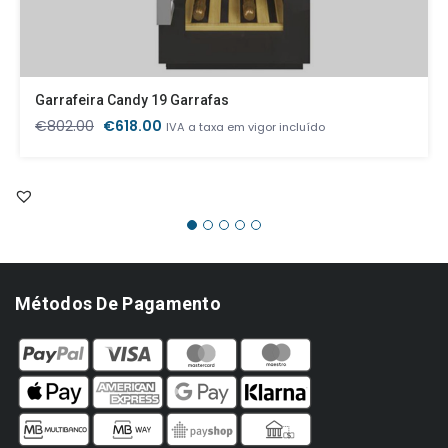
Garrafeira Candy 19 Garrafas
O
O
€
802.00
€
618.00
IVA a taxa em vigor incluído
preço
preço
original
atual
era:
é:
€802.00.
€618.00.
Métodos De Pagamento