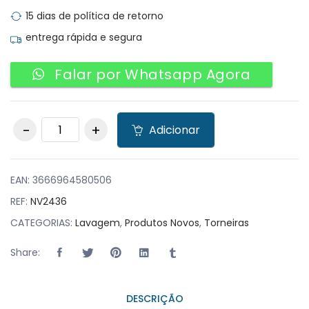
15 dias de política de retorno
entrega rápida e segura
Falar por Whatsapp Agora
Torneira Misturadora
Adicionar
de Mesa de
Alavanca Curta
com Bico Baixo
quantity
EAN:
3666964580506
REF:
NV2436
CATEGORIAS:
Lavagem
,
Produtos Novos
,
Torneiras
Share:
DESCRIÇÃO