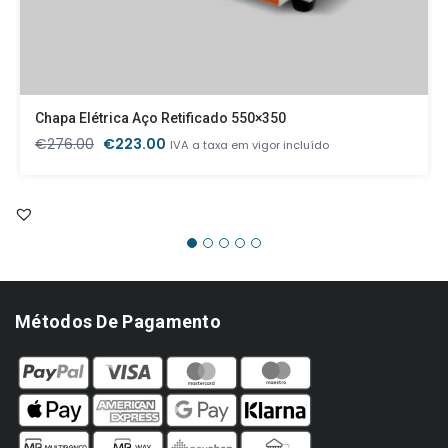
Chapa Elétrica Aço Retificado 550×350
O
O
€
276.00
€
223.00
IVA a taxa em vigor incluído
preço
preço
original
atual
era:
é:
€276.00.
€223.00.
Métodos De Pagamento