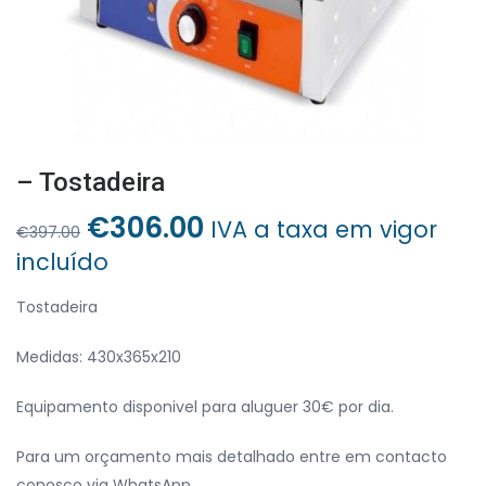
– Tostadeira
O
O
€
306.00
IVA a taxa em vigor
€
397.00
preço
preço
incluído
original
atual
era:
é:
Tostadeira
€397.00.
€306.00.
Medidas: 430x365x210
Equipamento disponivel para aluguer 30€ por dia.
Para um orçamento mais detalhado entre em contacto
conosco via WhatsApp.