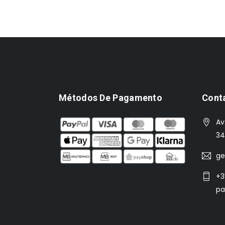
Métodos De Pagamento
Cont
Av
34
ge
+3
pa