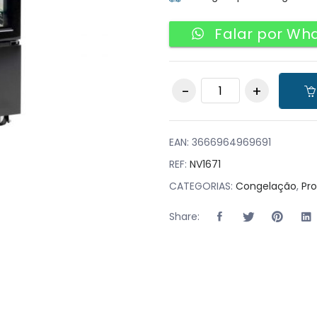
Falar por Wh
Vertical Congelador
quantity
EAN:
3666964969691
REF:
NV1671
CATEGORIAS:
Congelação
,
Pr
Share: