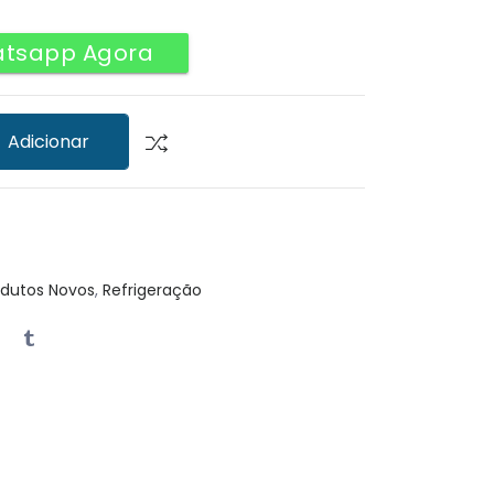
atsapp Agora
Adicionar
odutos Novos
,
Refrigeração