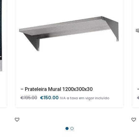
– Prateleira Mural 1200x300x30
O
O
€
195.00
€
150.00
IVA a taxa em vigor incluído
preço
preço
original
atual
era:
é:
€195.00.
€150.00.