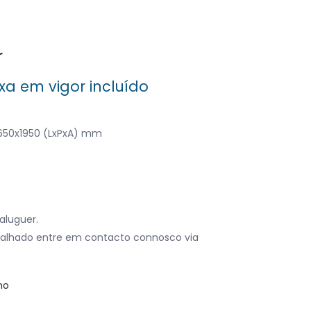
r
xa em vigor incluído
x650x1950 (LxPxA) mm
)
aluguer.
alhado entre em contacto connosco via
no