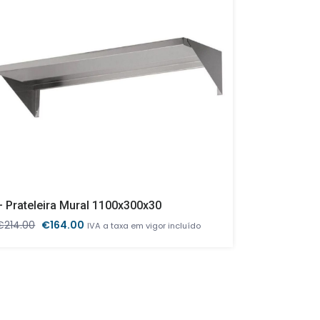
– Prateleira Mural 1100x300x30
Cesto De 
O
O
O
€
214.00
€
164.00
€
34.00
€
IVA a taxa em vigor incluído
preço
preço
pr
original
atual
or
era:
é:
er
€214.00.
€164.00.
€3