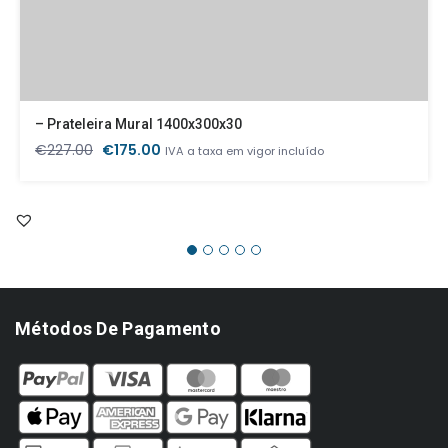
– Prateleira Mural 1400x300x30
O
O
€
227.00
€
175.00
IVA a taxa em vigor incluído
preço
preço
original
atual
era:
é:
€227.00.
€175.00.
Métodos De Pagamento