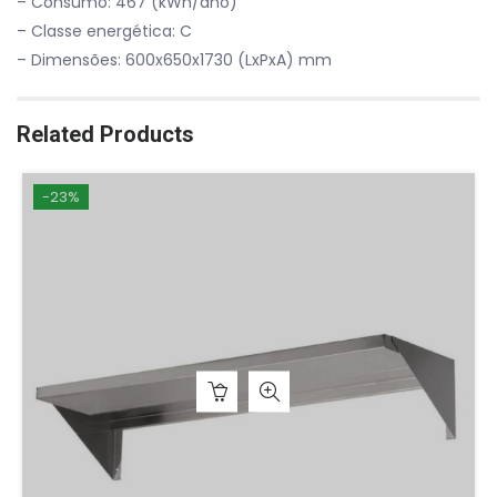
– Consumo: 467 (kWh/ano)
– Classe energética: C
– Dimensões: 600x650x1730 (LxPxA) mm
Related Products
-23%