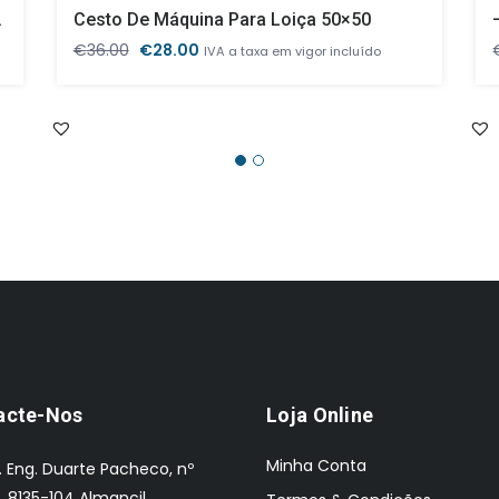
Banho Maria
Cesto De Máquina Para Loiça 50×50
O
O
€
36.00
€
28.00
IVA a taxa em vigor incluído
preço
preço
original
atual
era:
é:
€36.00.
€28.00.
acte-Nos
Loja Online
Minha Conta
. Eng. Duarte Pacheco, nº
, 8135-104 Almancil