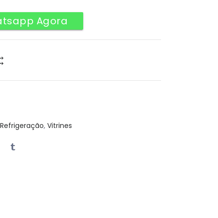
atsapp Agora
Refrigeração
,
Vitrines