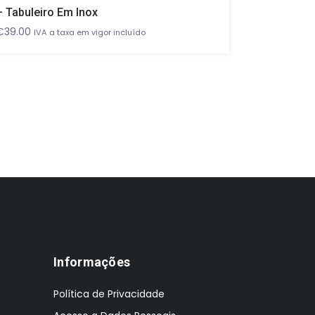
– Tabuleiro Em Inox
Garrafeir
€
39.00
€
2,745.00
IVA a taxa em vigor incluído
Informações
Política de Privacidade