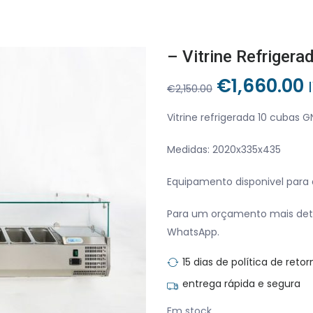
– Vitrine Refriger
O
€
1,660.00
€
2,150.00
preço
original
Vitrine refrigerada 10 cubas G
era:
é
Medidas: 2020x335x435
€2,150.00.
€
Equipamento disponivel para a
Para um orçamento mais det
WhatsApp.
15 dias de política de retor
entrega rápida e segura
Em stock