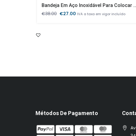
Bandeja Em Aço Inoxidável Para Colocar 4 GN1/3 
O
O
€
38.00
€
27.00
IVA a taxa em vigor incluído
preço
preço
original
atual
era:
é:
€38.00.
€27.00.
Métodos De Pagamento
Cont
Av
34