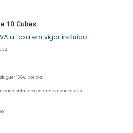
ada 10 Cubas
O
IVA a taxa em vigor incluído
preço
atual
N1/4
:
1,660.00.
luguer 166€ por dia.
alhado entre em contacto conosco via
no