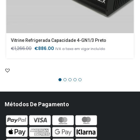
Vitrine Refrigerada Capacidade 4-GN1/3 Preto
O
O
€
1,266.00
€
886.00
IVA a taxa em vigor incluído
preço
preço
original
atual
era:
é:
€1,266.00.
€886.00.
Métodos De Pagamento