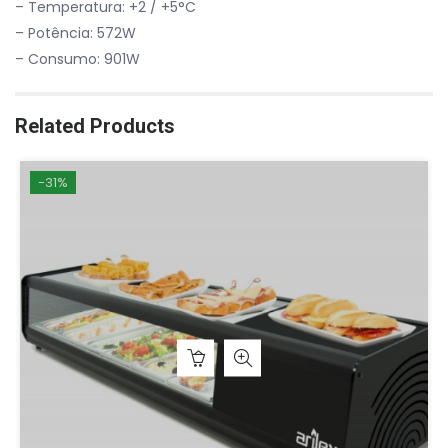
– Temperatura: +2 / +5°C
– Potência: 572W
– Consumo: 901W
Related Products
-31%