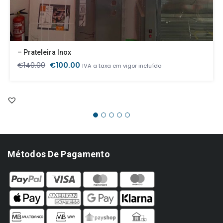
– Prateleira Inox
O
O
€
140.00
€
100.00
IVA a taxa em vigor incluído
preço
preço
original
atual
era:
é:
€140.00.
€100.00.
Métodos De Pagamento