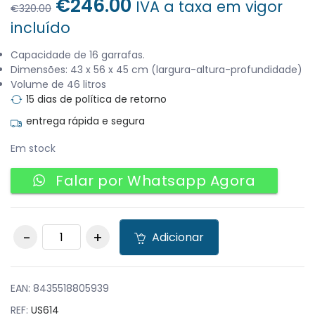
O
O
€
246.00
IVA a taxa em vigor
€
320.00
preço
preço
incluído
original
atual
era:
é:
Capacidade de 16 garrafas.
Dimensões: 43 x 56 x 45 cm (largura-altura-profundidade)
€320.00.
€246.00.
Volume de 46 litros
15 dias de política de retorno
entrega rápida e segura
Em stock
Falar por Whatsapp Agora
Wine Coler quantity
Adicionar
EAN:
8435518805939
REF:
US614